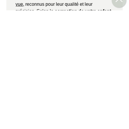
vue
, reconnus pour leur qualité et leur
précision. Selon la
correction de votre enfant
,
ses besoins visuels et son mode de vie, nous
vous orientons vers une solution confortable,
durable et cohérente avec son usage réel.
La dimension esthétique compte aussi
beaucoup. Un enfant qui aime ses lunettes les
porte plus volontiers. Formes rondes, carrées,
colorées, discrètes, modernes ou plus créatives
: nous l’aidons à trouver une monture qui
correspond à son visage et à son caractère.
Découvrez toutes nos collections